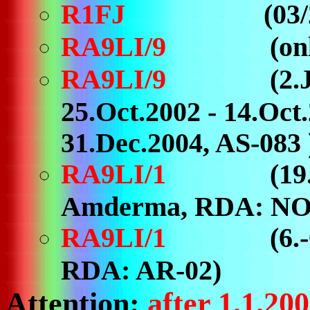
R1FJ
(03
RA9LI/9
(only Jul
RA9LI/9
(2.Ja
25.Oct.2002 - 14.Oct
31.Dec.2004, AS-083 
RA9LI/1
(19.A
Amderma, RDA: NO
RA9LI/1
(6.-0
RDA: AR-02)
Attention:
after 1.1.20