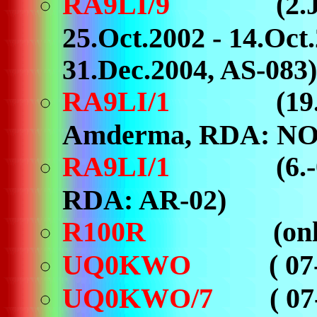
RA9LI/9
(2.Ja
25.Oct.2002 - 14.Oct
31.Dec.2004, AS-083)
RA9LI/1
(19.A
Amderma, RDA: NO
RA9LI/1
(6.-0
RDA: AR-02)
R100R
(only May
UQ0KWO
( 07
UQ0KWO/7
( 0