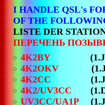
I HANDLE QSL's FO
OF THE FOLLOWIN
LISTE DER STATIO
ПЕРЕЧЕНЬ ПОЗЫВ
4K2BY
(1.
4K2OKV
(1.Jan.1
4K2CC
(1.
4K2/UV3CC
(1.Dec.
UV3CC/UA1P
(1.Ja