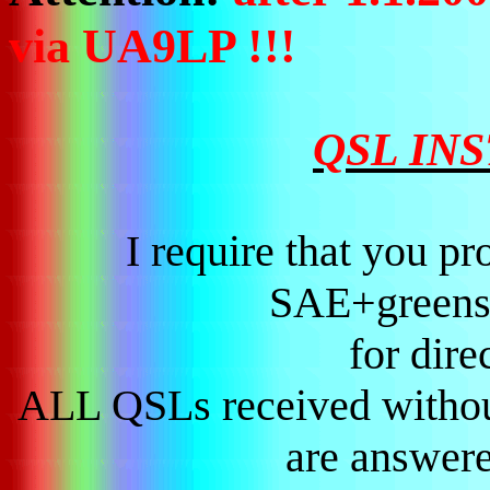
via UA9LP !!!
QSL IN
I require that you p
SAE+greenst
for dire
ALL QSLs received without
are answere