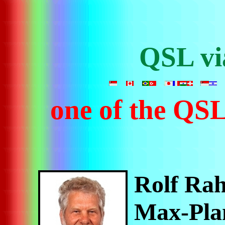
QSL v
one of the QS
Rolf Ra
Max-Plan