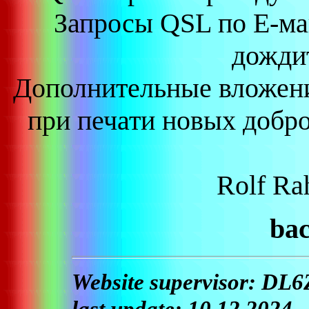
Запросы QSL по Е-ма
дождит
Дополнительные вложени
при печати новых добр
Rolf R
ba
Website supervisor: DL