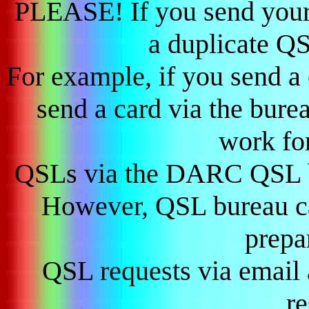
PLEASE! If you send your 
a duplicate QS
For example, if you send a
send a card via the burea
work fo
QSLs via the DARC QSL b
However, QSL bureau ca
prepa
QSL requests via email a
r