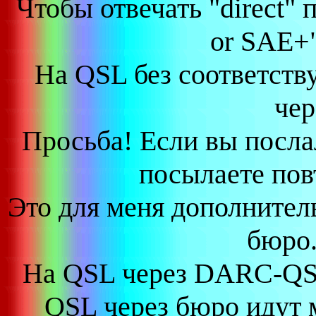
Чтобы отвечать "direct"
or SAE+"
На QSL без соответств
чер
Просьба! Если вы послал
посылаете пов
Это для меня дополнител
бюро.
На QSL через DARC-QSL
QSL через бюро идут 